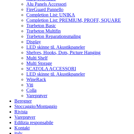
Alu Panels Accessori
FireGuard Pannello
Completion List: UNIKA
Completion List: PREMIUM, PROFF, SQUARE
Træbeton Basic
Træbeton Multifin
Træbeton Reparationsmaling
Display
LED skinne til. Akustikpaneler
Shelves, Hooks, Dots, Picture Hanging
Multi Shelf
Multi Storage
SCATOLA ACCESSORI
LED skinne til. Akustikpaneler
WineRack
Viti
Colla
Vareprøver
Beregner
Stoccaggio/Montaggio
Rivista
Vareprøver
Edilizia responsabile
Kontakt
italy