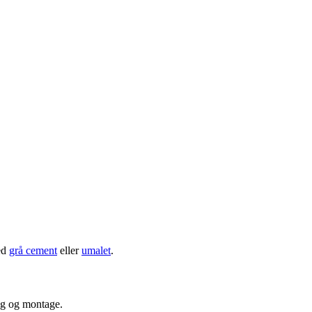
med
grå cement
eller
umalet
.
ing og montage.