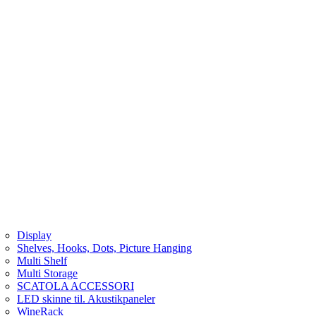
Display
Shelves, Hooks, Dots, Picture Hanging
Multi Shelf
Multi Storage
SCATOLA ACCESSORI
LED skinne til. Akustikpaneler
WineRack