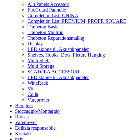
Alu Panels Accessori
FireGuard Pannello
Completion List: UNIKA
Completion List: PREMIUM, PROFF, SQUARE
Træbeton Basic
Træbeton Multifin
Træbeton Reparationsmaling
Display
LED skinne til. Akustikpaneler
Shelves, Hooks, Dots, Picture Hanging
Multi Shelf
Multi Storage
SCATOLA ACCESSORI
LED skinne til. Akustikpaneler
WineRack
Viti
Colla
Vareprøver
Beregner
Stoccaggio/Montaggio
Rivista
Vareprøver
Edilizia responsabile
Kontakt
italy