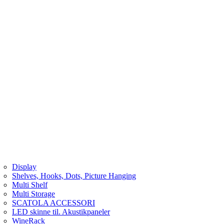
Display
Shelves, Hooks, Dots, Picture Hanging
Multi Shelf
Multi Storage
SCATOLA ACCESSORI
LED skinne til. Akustikpaneler
WineRack