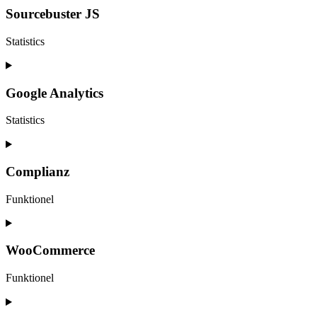
service
Sourcebuster JS
wordpress
Statistics
Consent
to
service
Google Analytics
sourcebuster-
js
Statistics
Consent
to
service
Complianz
google-
analytics
Funktionel
Consent
to
service
WooCommerce
complianz
Funktionel
Consent
to