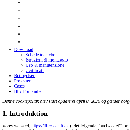
Download
Schede tecniche
Istruzioni di montaggio
Uso & manutenzione
Certificati
Betingelser
Projekter
Cases
Bliv Forhandler
Denne cookiepolitik blev sidst opdateret april 8, 2026 og gælder b
1. Introduktion
Vores websted,
https://fibrotech.it/da
(i det følgende: "webstedet") bru