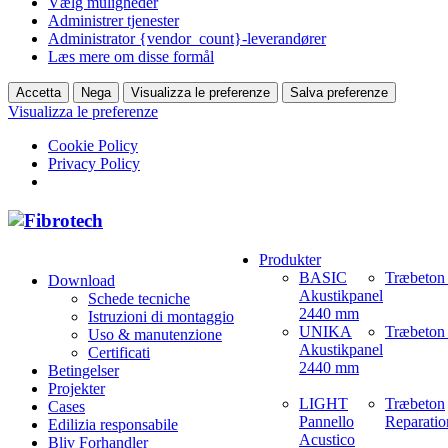
Vælg muligheder
Administrer tjenester
Administrator {vendor_count}-leverandører
Læs mere om disse formål
Accetta
Nega
Visualizza le preferenze
Salva preferenze
Visualizza le preferenze
Cookie Policy
Privacy Policy
Produkter
BASIC
Træbeton
Download
Akustikpanel
Schede tecniche
2440 mm
Istruzioni di montaggio
UNIKA
Træbeton 
Uso & manutenzione
Akustikpanel
Certificati
2440 mm
Betingelser
Projekter
LIGHT
Træbeton
Cases
Pannello
Reparatio
Edilizia responsabile
Acustico
Bliv Forhandler