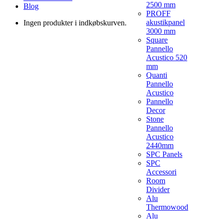
2500 mm
Blog
PROFF
akustikpanel
Ingen produkter i indkøbskurven.
3000 mm
Square
Pannello
Acustico 520
mm
Quanti
Pannello
Acustico
Pannello
Decor
Stone
Pannello
Acustico
2440mm
SPC Panels
SPC
Accessori
Room
Divider
Alu
Thermowood
Alu