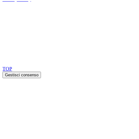
Ask for our FSC
®
certified products.
Copyright 2026 © TreeTops A/S
TOP
Gestisci consenso