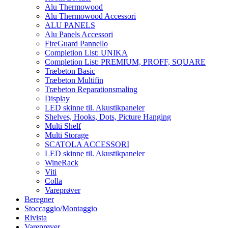
Alu Thermowood
Alu Thermowood Accessori
ALU PANELS
Alu Panels Accessori
FireGuard Pannello
Completion List: UNIKA
Completion List: PREMIUM, PROFF, SQUARE
Træbeton Basic
Træbeton Multifin
Træbeton Reparationsmaling
Display
LED skinne til. Akustikpaneler
Shelves, Hooks, Dots, Picture Hanging
Multi Shelf
Multi Storage
SCATOLA ACCESSORI
LED skinne til. Akustikpaneler
WineRack
Viti
Colla
Vareprøver
Beregner
Stoccaggio/Montaggio
Rivista
Vareprøver