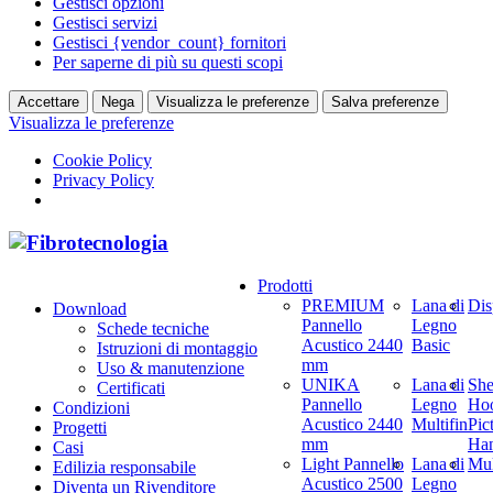
Gestisci opzioni
Gestisci servizi
Gestisci {vendor_count} fornitori
Per saperne di più su questi scopi
Accettare
Nega
Visualizza le preferenze
Salva preferenze
Visualizza le preferenze
Cookie Policy
Privacy Policy
Prodotti
PREMIUM
Lana di
Dis
Download
Pannello
Legno
Schede tecniche
Acustico 2440
Basic
Istruzioni di montaggio
mm
Uso & manutenzione
UNIKA
Lana di
She
Certificati
Pannello
Legno
Hoo
Condizioni
Acustico 2440
Multifin
Pic
Progetti
mm
Ha
Casi
Light Pannello
Lana di
Mul
Edilizia responsabile
Acustico 2500
Legno
Diventa un Rivenditore