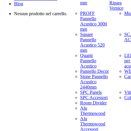
mm
Ripara
Blog
Vernice
PROFF
Mul
Nessun prodotto nel carrello.
Pannello
Acustico 3000
mm
Square
SC
Pannello
AC
Acustico 520
mm
Quanti
LED
Pannello
per
Acustico
acu
Pannello Decor
WI
Stone Pannello
Ca
Acustico
2440mm
SPC Panels
Viti
SPC Accessori
Col
Room Divider
Alu
Thermowood
Alu
Thermowood
Accessori