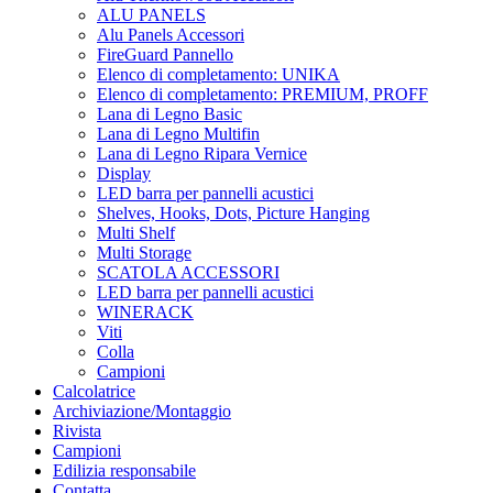
ALU PANELS
Alu Panels Accessori
FireGuard Pannello
Elenco di completamento: UNIKA
Elenco di completamento: PREMIUM, PROFF
Lana di Legno Basic
Lana di Legno Multifin
Lana di Legno Ripara Vernice
Display
LED barra per pannelli acustici
Shelves, Hooks, Dots, Picture Hanging
Multi Shelf
Multi Storage
SCATOLA ACCESSORI
LED barra per pannelli acustici
WINERACK
Viti
Colla
Campioni
Calcolatrice
Archiviazione/Montaggio
Rivista
Campioni
Edilizia responsabile
Contatta