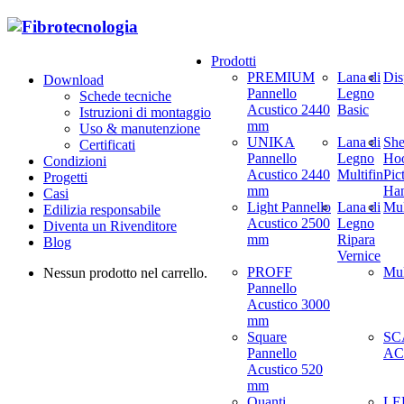
Prodotti
PREMIUM
Lana di
Dis
Download
Pannello
Legno
Schede tecniche
Acustico 2440
Basic
Istruzioni di montaggio
mm
Uso & manutenzione
UNIKA
Lana di
She
Certificati
Pannello
Legno
Hoo
Condizioni
Acustico 2440
Multifin
Pic
Progetti
mm
Ha
Casi
Light Pannello
Lana di
Mul
Edilizia responsabile
Acustico 2500
Legno
Diventa un Rivenditore
mm
Ripara
Blog
Vernice
PROFF
Mul
Nessun prodotto nel carrello.
Pannello
Acustico 3000
mm
Square
SC
Pannello
AC
Acustico 520
mm
Quanti
LED