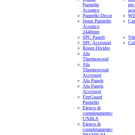
Pannello
per
Acustico
acu
Pannello Decor
WI
Stone Pannello
Ca
Acustico
2440mm
SPC Panels
Viti
SPC Accessori
Col
Room Divider
Alu
Thermowood
Alu
Thermowood
Accessori
Alu Panels
Alu Panels
Accessori
FireGuard
Pannello
Elenco di
completamento:
UNIKA
Elenco di
completamento:
PREMIUM,