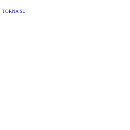
Copyright 2026 © TreeTops A/S
TORNA SU