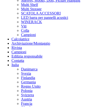
Shelves, Hooks, Dots, Picture Hanging
Multi Shelf
Multi Storage
SCATOLA ACCESSORI
LED barra per pannelli acustici
WINERACK
Viti
Colla
Campioni
Calcolatrice
Archiviazione/Montaggio
Rivista
Campioni
Edilizia responsabile
Contatta
Italia
Danimarca
Svezia
Finlandia
Germania
Regno Unito
Polonia
Svizzera
Austria
Francia