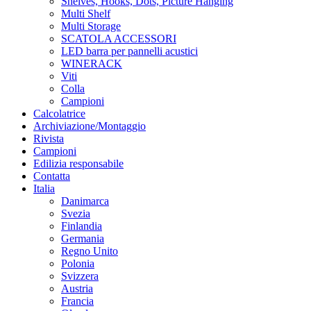
Shelves, Hooks, Dots, Picture Hanging
Multi Shelf
Multi Storage
SCATOLA ACCESSORI
LED barra per pannelli acustici
WINERACK
Viti
Colla
Campioni
Calcolatrice
Archiviazione/Montaggio
Rivista
Campioni
Edilizia responsabile
Contatta
Italia
Danimarca
Svezia
Finlandia
Germania
Regno Unito
Polonia
Svizzera
Austria
Francia