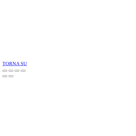
Cenere per il nostro FSC
®
prodotti certificati.
Copyright 2026 © TreeTops A/S
TORNA SU