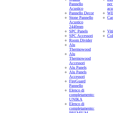
Pannello
per
Acustico
acu
Pannello Decor
WI
Stone Pannello
Ca
Acustico
2440mm
SPC Panels
Viti
SPC Accessori
Col
Room Divider
Alu
Thermowood
Alu
Thermowood
Accessori
Alu Panels
Alu Panels
Accessori
FireGuard
Pannello
Elenco di
completamento:
UNIKA
Elenco di
completamento:
PREMIUM,