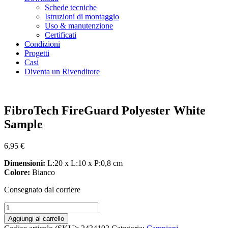
Schede tecniche
Istruzioni di montaggio
Uso & manutenzione
Certificati
Condizioni
Progetti
Casi
Diventa un Rivenditore
Zoom
FibroTech FireGuard Polyester White
Sample
6,95
€
Dimensioni:
L:20 x L:10 x P:0,8 cm
Colore:
Bianco
Consegnato dal corriere
FibroTech
FireGuard
Aggiungi al carrello
Polyester