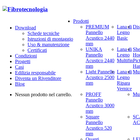
Prodotti
PREMIUM
Lana di
Dis
Download
Pannello
Legno
Schede tecniche
Acustico 2440
Basic
Istruzioni di montaggio
mm
Uso & manutenzione
UNIKA
Lana di
She
Certificati
Pannello
Legno
Hoo
Condizioni
Acustico 2440
Multifin
Pic
Progetti
mm
Ha
Casi
Light Pannello
Lana di
Mul
Edilizia responsabile
Acustico 2500
Legno
Diventa un Rivenditore
mm
Ripara
Blog
Vernice
PROFF
Mul
Nessun prodotto nel carrello.
Pannello
Acustico 3000
mm
Square
SC
Pannello
AC
Acustico 520
mm
Quanti
LED