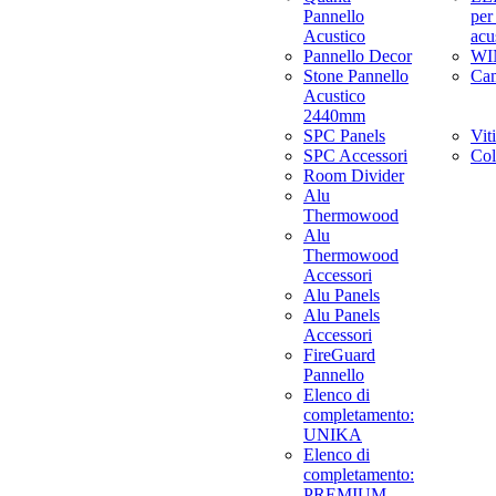
Pannello
per
Acustico
acu
Pannello Decor
WI
Stone Pannello
Ca
Acustico
2440mm
SPC Panels
Viti
SPC Accessori
Col
Room Divider
Alu
Thermowood
Alu
Thermowood
Accessori
Alu Panels
Alu Panels
Accessori
FireGuard
Pannello
Elenco di
completamento:
UNIKA
Elenco di
completamento:
PREMIUM,