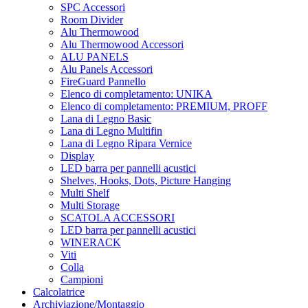
SPC Accessori
Room Divider
Alu Thermowood
Alu Thermowood Accessori
ALU PANELS
Alu Panels Accessori
FireGuard Pannello
Elenco di completamento: UNIKA
Elenco di completamento: PREMIUM, PROFF
Lana di Legno Basic
Lana di Legno Multifin
Lana di Legno Ripara Vernice
Display
LED barra per pannelli acustici
Shelves, Hooks, Dots, Picture Hanging
Multi Shelf
Multi Storage
SCATOLA ACCESSORI
LED barra per pannelli acustici
WINERACK
Viti
Colla
Campioni
Calcolatrice
Archiviazione/Montaggio