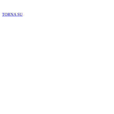
Copyright 2026 © TreeTops A/S
TORNA SU