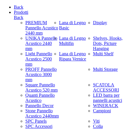
Back
Prodotti
Back
PREMIUM
Lana di Legno
Display
Pannello Acustico
Basic
2440 mm
UNIKA Pannello
Lana di Legno
Shelves, Hooks,
Acustico 2440
Multifin
Dots, Picture
mm
Hanging
Light Pannello
Lana di Legno
Multi Shelf
Acustico 2500
Ripara Vernice
mm
PROFF Pannello
Multi Storage
Acustico 3000
mm
Square Pannello
SCATOLA
Acustico 520 mm
ACCESSORI
Quanti Pannello
LED barra per
Acustico
pannelli acustici
Pannello Decor
WINERACK
Stone Pannello
Campioni
Acustico 2440mm
SPC Panels
Viti
SPC Accessori
Colla