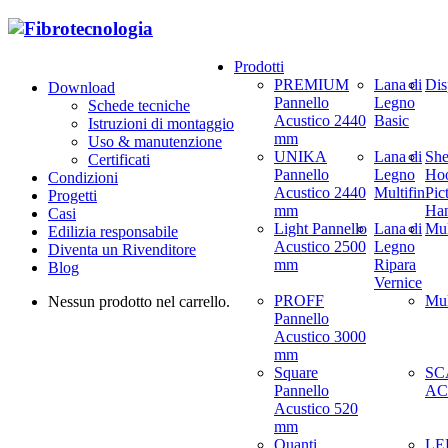
Prodotti
PREMIUM
Lana di
Dis
Download
Pannello
Legno
Schede tecniche
Acustico 2440
Basic
Istruzioni di montaggio
mm
Uso & manutenzione
UNIKA
Lana di
She
Certificati
Pannello
Legno
Hoo
Condizioni
Acustico 2440
Multifin
Pic
Progetti
mm
Ha
Casi
Light Pannello
Lana di
Mul
Edilizia responsabile
Acustico 2500
Legno
Diventa un Rivenditore
mm
Ripara
Blog
Vernice
PROFF
Mul
Nessun prodotto nel carrello.
Pannello
Acustico 3000
mm
Square
SC
Pannello
AC
Acustico 520
mm
Quanti
LED