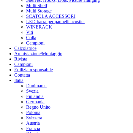
Shelves, Hooks, Dots, Picture Hanging
Multi Shelf
Multi Storage
SCATOLA ACCESSORI
LED barra per pannelli acustici
WINERACK
Viti
Colla
Campioni
Calcolatrice
Archiviazione/Montaggio
Rivista
Campioni
Edilizia responsabile
Contatta
Italia
Danimarca
Svezia
Finlandia
Germania
Regno Unito
Polonia
Svizzera
Austria
Francia